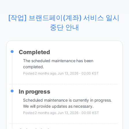
[작업] 브랜드페이(계좌) 서비스 일시 
중단 안내
Completed
The scheduled maintenance has been 
completed.
Posted
2
months ago.
Jun
13
,
2026
-
02:00
KST
In progress
Scheduled maintenance is currently in progress. 
We will provide updates as necessary.
Posted
2
months ago.
Jun
13
,
2026
-
00:00
KST